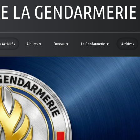
DE LA GENDARMERIE
 Activités
Albums
Bureau
La Gendarmerie
Archives
▼
▼
▼