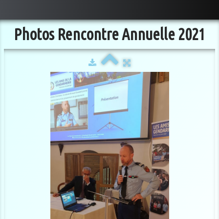
Photos Rencontre Annuelle 2021