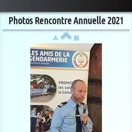
Photos Rencontre Annuelle 2021